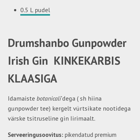
0.5 L pudel
Drumshanbo Gunpowder
Irish Gin KINKEKARBIS
KLAASIGA
Idamaiste
botanicali
’dega ( sh hiina
gunpowder tee) kergelt vürtsikate nootidega
värske tsitruseline gin Iirimaalt.
Serveeringusoovitus:
pikendatud premium