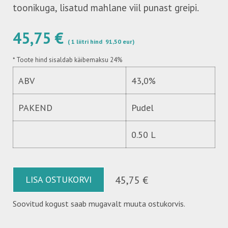
toonikuga, lisatud mahlane viil punast greipi.
45,75 €
( 1 liitri hind 91,50 eur)
*
Toote hind sisaldab käibemaksu 24%
ABV
43,0%
PAKEND
Pudel
0.50 L
LISA OSTUKORVI
45,75 €
Soovitud kogust saab mugavalt muuta ostukorvis.