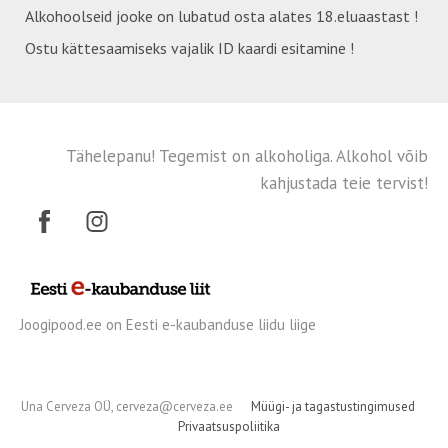
Alkohoolseid jooke on lubatud osta alates 18.eluaastast !
Ostu kättesaamiseks vajalik ID kaardi esitamine !
Tähelepanu! Tegemist on alkoholiga. Alkohol võib
kahjustada teie tervist!
Joogipood.ee on Eesti e-kaubanduse liidu liige
Una Cerveza OÜ, cerveza@cerveza.ee
Müügi- ja tagastustingimused
Privaatsuspoliitika