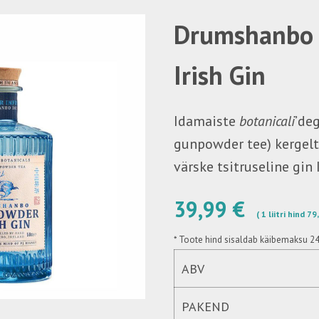
Drumshanbo
Irish Gin
Idamaiste
botanicali
’deg
gunpowder tee) kergelt
värske tsitruseline gin 
39,99 €
( 1 liitri hind 7
*
Toote hind sisaldab käibemaksu 2
ABV
PAKEND