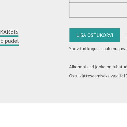
EKARBIS
LISA OSTUKORVI
E pudel
Soovitud kogust saab mugaval
Alkohoolseid jooke on lubatud
Ostu kättesaamiseks vajalik ID