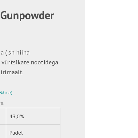
 Gunpowder
a ( sh hiina
 vürtsikate nootidega
Iirimaalt.
9,98 eur)
4%
43,0%
Pudel