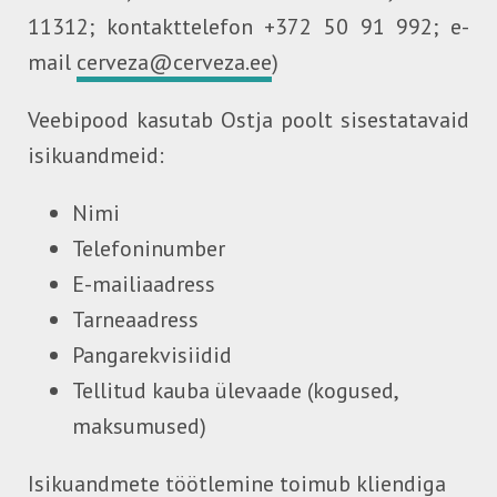
11312; kontakttelefon +372 50 91 992; e-
mail
cerveza@cerveza.ee
)
Veebipood kasutab Ostja poolt sisestatavaid
isikuandmeid:
Nimi
Telefoninumber
E-mailiaadress
Tarneaadress
Pangarekvisiidid
Telli
tud kauba ülevaade (kogused,
maksumused)
Isikuandmete töötlemine toimub kliendiga