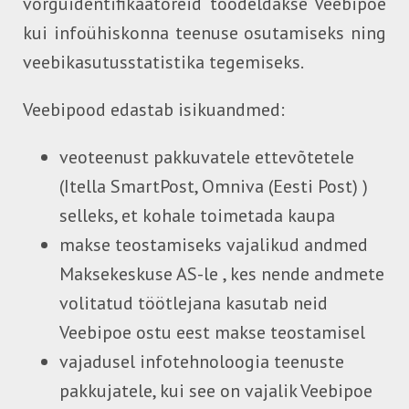
võrguidentifikaatoreid töödeldakse Veebipoe
kui infoühiskonna teenuse osutamiseks ning
veebikasutusstatistika tegemiseks.
Veebipood edastab isikuandmed:
veoteenust pakkuvatele ettevõtetele
(Itella SmartPost, Omniva (Eesti Post) )
selleks, et kohale toimetada kaupa
makse teostamiseks vajalikud andmed
Maksekeskuse AS-le , kes nende andmete
volitatud töötlejana kasutab neid
Veebipoe ostu eest makse teostamisel
vajadusel infotehnoloogia teenuste
pakkujatele, kui see on vajalik Veebipoe