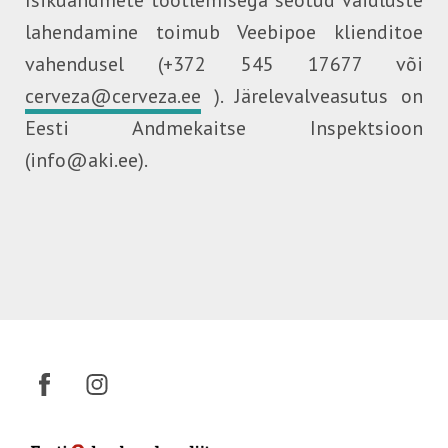
Isikuandmete töötlemisega seotud vaidluste
lahendamine toimub Veebipoe klienditoe
vahendusel (+372 545 17677 või
cerveza@cerveza.ee
). Järelevalveasutus on
Eesti Andmekaitse Inspektsioon
(info@aki.ee).