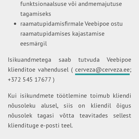
funktsionaalsuse või andmemajutuse
tagamiseks
raamatupidamisfirmale Veebipoe ostu
raamatupidamises kajastamise
eesmärgil
Isikuandmetega saab tutvuda Veebipoe
klienditoe vahendusel (
cerveza@cerveza.ee
;
+372 545 17677 )
Kui isikundmete töötlemine toimub kliendi
nõusoleku alusel, siis on kliendil õigus
nõusolek tagasi võtta teavitades sellest
kliendituge e-posti teel.