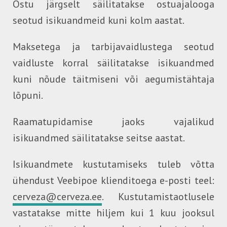
Ostu järgselt säilitatakse ostuajalooga
seotud isikuandmeid kuni kolm aastat.
Maksetega ja tarbijavaidlustega seotud
vaidluste korral säilitatakse isikuandmed
kuni nõude täitmiseni või aegumistähtaja
lõpuni.
Raamatupidamise jaoks vajalikud
isikuandmed säilitatakse seitse aastat.
Isikuandmete kustutamiseks tuleb võtta
ühendust Veebipoe klienditoega e-posti teel:
cerveza@cerveza.ee
. Kustutamistaotlusele
vastatakse mitte hiljem kui 1 kuu jooksul