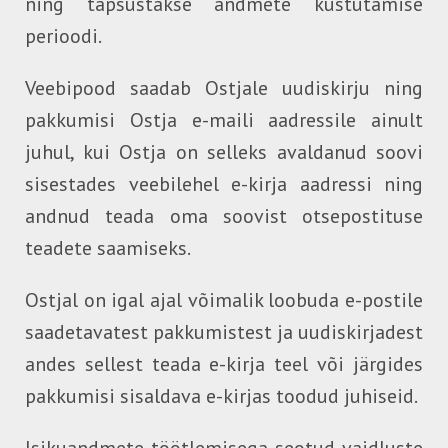
ning täpsustakse andmete kustutamise
perioodi.
Veebipood saadab Ostjale uudiskirju ning
pakkumisi Ostja e-maili aadressile ainult
juhul, kui Ostja on selleks avaldanud soovi
sisestades veebilehel e-kirja aadressi ning
andnud teada oma soovist otsepostituse
teadete saamiseks.
Ostjal on igal ajal võimalik loobuda e-postile
saadetavatest pakkumistest ja uudiskirjadest
andes sellest teada e-kirja teel või järgides
pakkumisi sisaldava e-kirjas toodud juhiseid.