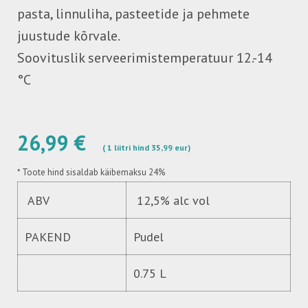
pasta, linnuliha, pasteetide ja pehmete
juustude kõrvale.
Soovituslik serveerimistemperatuur 12.-14
°C
26,99 €
( 1 liitri hind 35,99 eur)
*
Toote hind sisaldab käibemaksu 24%
ABV
12,5% alc vol
PAKEND
Pudel
0.75 L