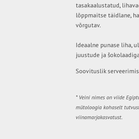
tasakaalustatud, lihava
lõppmaitse täidlane, ha
võrgutav.
Ideaalne punase liha, u
juustude ja šokolaadiga
Soovituslik serveerim
* Veini nimes on viide Egipt
mütoloogia kohaselt tutvus
viinamarjakasvatust.