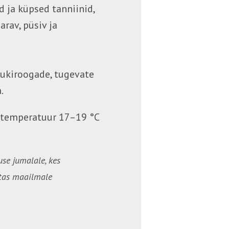
d ja küpsed tanniinid,
arav, püsiv ja
lukiroogade, tugevate
.
istemperatuur 17–19 °C
use jumalale, kes
tas maailmale