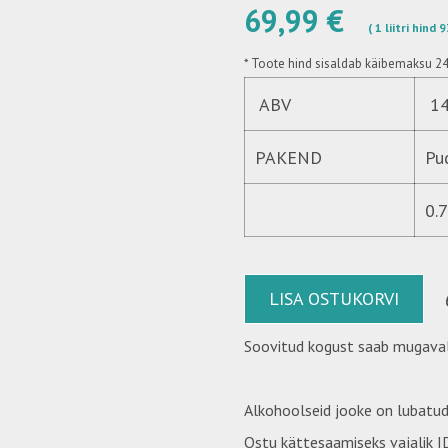
69,99 €
( 1 liitri hind 
*
Toote hind sisaldab käibemaksu 2
ABV
14
PAKEND
Pu
0.
LISA OSTUKORVI
Soovitud kogust saab mugaval
Alkohoolseid jooke on lubatud
Ostu kättesaamiseks vajalik ID