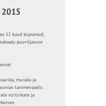
t 2015
es 12 kuud küpsenud,
asakaalu puuviljasuse
tannat
aarika, muraka ja
moonias tammevaadis
ate vürtsikate ja
Maitses