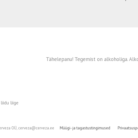
Tähelepanu! Tegemist on alkoholiga. Alko
iidu liige
erveza OÜ, cerveza@cerveza.ee
Müügi- ja tagastustingimused
Privaatsuspo