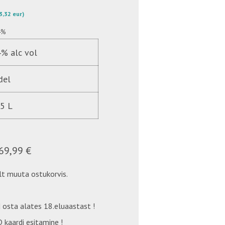
93,32 eur)
4%
% alc vol
del
75 L
69,99 €
t muuta ostukorvis.
 osta alates 18.eluaastast !
 kaardi esitamine !