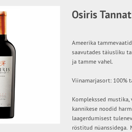
Osiris Tanna
Ameerika tammevaatid
saavutades täiusliku t
ja tamme vahel.
Viinamarjasort: 100% 
Komplekssed mustika, v
kannikese noodid har
laagerdumisest tulenev
röstitud nüanssidega. 