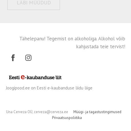
LÄBI MÜÜDUD
Tähelepanu! Tegemist on alkoholiga. Alkohol võib
kahjustada teie tervist!
Joogipood.ee on Eesti e-kaubanduse liidu liige
Una Cerveza OÜ, cerveza@cerveza.ee
Müügi- ja tagastustingimused
Privaatsuspoliitika