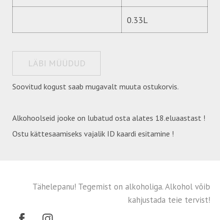
0.33L
LÄBI MÜÜDUD
Soovitud kogust saab mugavalt muuta ostukorvis.
Alkohoolseid jooke on lubatud osta alates 18.eluaastast !
Ostu kättesaamiseks vajalik ID kaardi esitamine !
Tähelepanu! Tegemist on alkoholiga. Alkohol võib
kahjustada teie tervist!