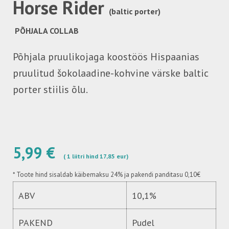
Horse Rider
(baltic porter)
PÕHJALA COLLAB
Põhjala pruulikojaga koostöös Hispaanias
pruulitud šokolaadine-kohvine värske baltic
porter stiilis õlu.
5,99 €
( 1 liitri hind 17,85 eur)
*
Toote hind sisaldab käibemaksu 24%
ja pakendi panditasu 0,10€
ABV
10,1%
PAKEND
Pudel