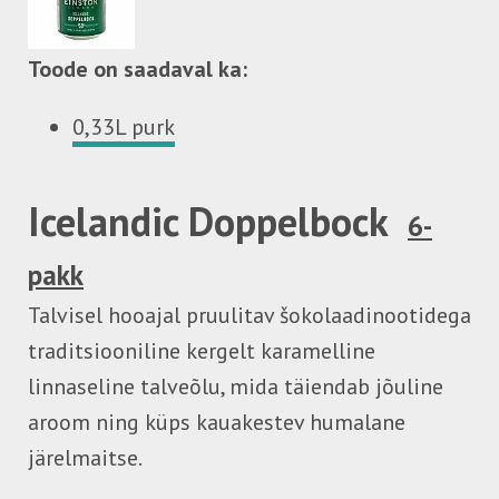
Toode on saadaval ka:
0,33L purk
Icelandic Doppelbock
6-
pakk
Talvisel hooajal pruulitav šokolaadinootidega
traditsiooniline kergelt karamelline
linnaseline talveõlu, mida täiendab jõuline
aroom ning küps kauakestev humalane
järelmaitse.