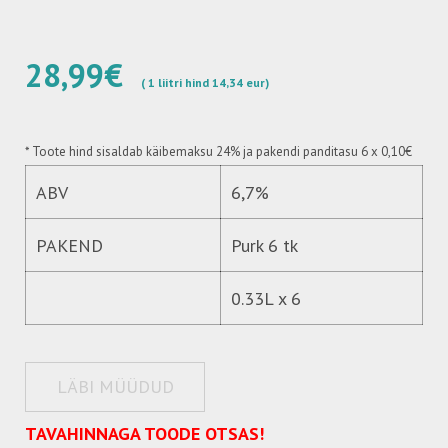
28,99€
( 1 liitri hind 14,34 eur)
* Toote hind sisaldab käibemaksu 24%
ja pakendi panditasu 6 x 0,10€
ABV
6,7%
PAKEND
Purk 6 tk
0.33L x 6
LÄBI MÜÜDUD
TAVAHINNAGA TOODE OTSAS!