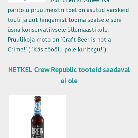
Münchenist. Ameerika
päritolu pruulmeistri toel on asutud värskeid
tuuli ja uut hingamist tooma sealsele seni
üsna konservatiivsele õllemaastikule.
Pruulikoja moto on "Craft Beer is not a
Crime!" ( "Käsitööõlu pole kuritegu!")
HETKEL Crew Republic tooteid saadaval
ei ole