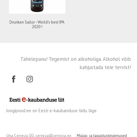
Drunken Sailor - World's best IPA
2020 !
Tähelepanu! Tegemist on alkoholiga. Alkohol võib
kahjustada teie tervist!
Joogipood.ee on Eesti e-kaubanduse liidu liige
Una Cerveza OÜ, cerveza@cerveza.ee
Müügi- ja tagastustingimused