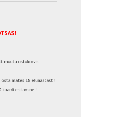
OTSAS!
t muuta ostukorvis.
 osta alates 18.eluaastast !
 kaardi esitamine !