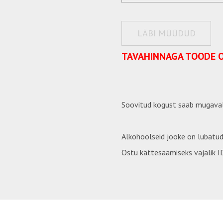
LÄBI MÜÜDUD
TAVAHINNAGA TOODE 
Soovitud kogust saab mugaval
Alkohoolseid jooke on lubatud
Ostu kättesaamiseks vajalik ID