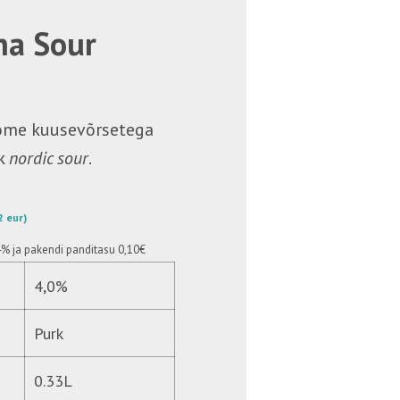
a Sour
ome kuusevõrsetega
ik
nordic sour
.
82 eur)
4%
ja pakendi panditasu 0,10€
4,0%
Purk
0.33L