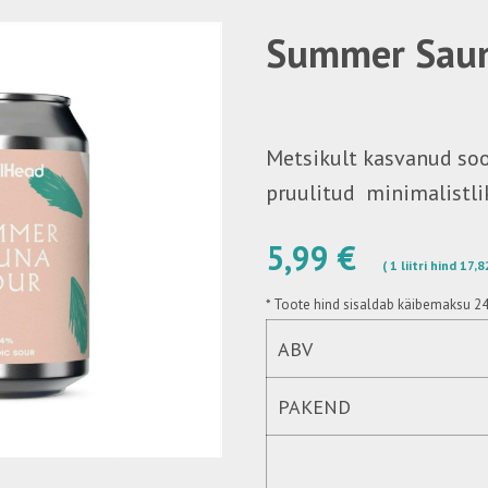
Summer Saun
Metsikult kasvanud so
pruulitud minimalistl
5,99 €
( 1 liitri hind 17,
*
Toote hind sisaldab käibemaksu 2
ABV
PAKEND