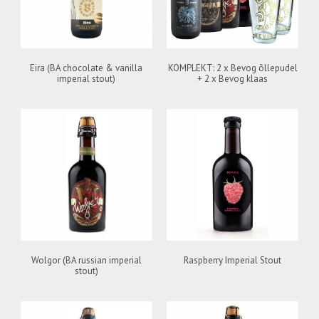
Eira (BA chocolate & vanilla
KOMPLEKT: 2 x Bevog õllepudel
imperial stout)
+ 2 x Bevog klaas
Wolgor (BA russian imperial
Raspberry Imperial Stout
stout)