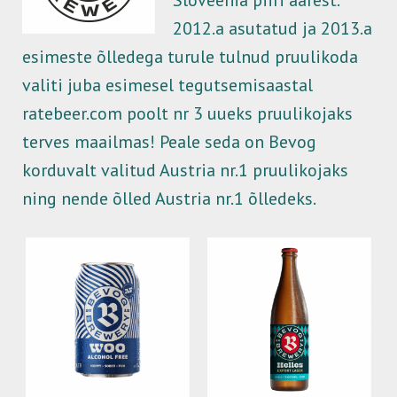
Sloveenia piiri äärest.
2012.a asutatud ja 2013.a
esimeste õlledega turule tulnud pruulikoda
valiti juba esimesel tegutsemisaastal
ratebeer.com
poolt nr 3 uueks pruulikojaks
terves maailmas!
Peale seda on Bevog
korduvalt valitud Austria nr.1 pruulikojaks
ning nende õlled Austria nr.1 õlledeks.