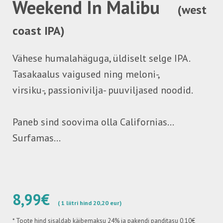
Weekend In Malibu
(west
coast IPA)
Vähese humalahäguga, üldiselt selge IPA.
Tasakaalus vaigused ning meloni-,
virsiku-, passionivilja- puuviljased noodid.
Paneb sind soovima olla Californias...
Surfamas...
8,99€
( 1 liitri hind 20,20 eur)
*
Toote hind sisaldab käibemaksu 24%
ja pakendi panditasu 0,10€