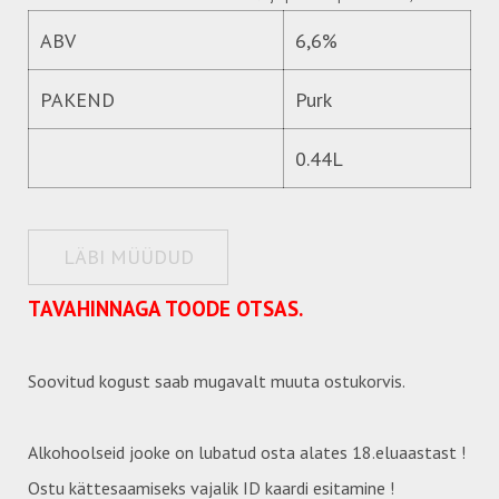
ABV
6,6%
PAKEND
Purk
0.44L
LÄBI MÜÜDUD
TAVAHINNAGA TOODE OTSAS.
Soovitud kogust saab mugavalt muuta ostukorvis.
Alkohoolseid jooke on lubatud osta alates 18.eluaastast !
Ostu kättesaamiseks vajalik ID kaardi esitamine !