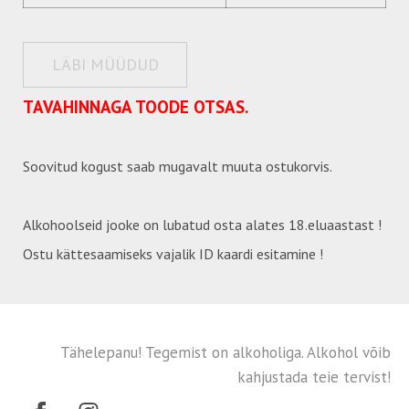
LÄBI MÜÜDUD
TAVAHINNAGA TOODE OTSAS.
Soovitud kogust saab mugavalt muuta ostukorvis.
Alkohoolseid jooke on lubatud osta alates 18.eluaastast !
Ostu kättesaamiseks vajalik ID kaardi esitamine !
Tähelepanu! Tegemist on alkoholiga. Alkohol võib
kahjustada teie tervist!