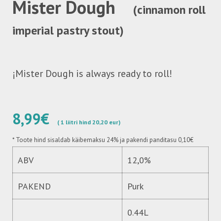
Mister Dough
(cinnamon roll
imperial pastry stout)
¡Mister Dough is always ready to roll!
8,99€
( 1 liitri hind 20,20 eur)
*
Toote hind sisaldab käibemaksu 24%
ja pakendi panditasu 0,10€
ABV
12,0%
PAKEND
Purk
0.44L