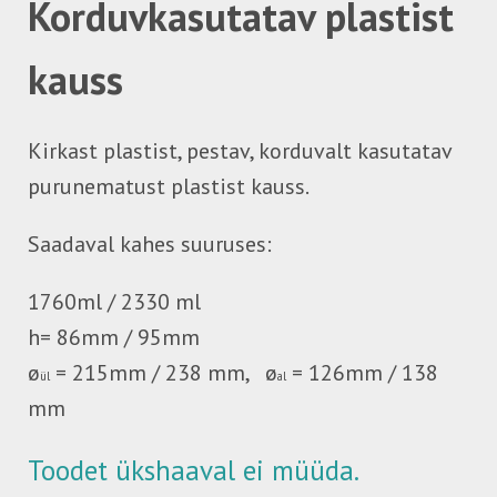
Korduvkasutatav plastist
kauss
Kirkast plastist, pestav, korduvalt kasutatav
purunematust plastist kauss.
Saadaval kahes suuruses:
1760ml / 2330 ml
h= 86mm / 95mm
ø
= 215mm / 238 mm,
ø
= 126mm / 138
ül
al
mm
Toodet ükshaaval ei müüda.