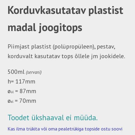
Korduvkasutatav plastist
madal joogitops
Piimjast plastist (polüpropüleen), pestav,
korduvalt kasutatav tops õllele jm jookidele.
500ml
(servani)
h= 117mm
ø
= 87mm
ül
ø
= 70mm
al
Toodet ükshaaval ei müüda.
Kas ilma trükita või oma pealetrükiga topside ostu soovi