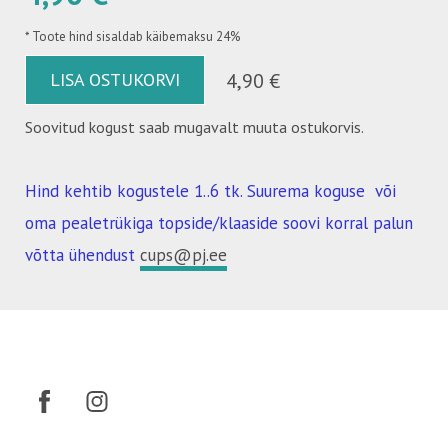
*
Toote hind sisaldab käibemaksu 24%
LISA OSTUKORVI
4,90 €
Soovitud kogust saab mugavalt muuta ostukorvis.
Hind kehtib kogustele 1..6 tk. Suurema koguse või
oma pealetrükiga topside/klaaside soovi korral palun
võtta ühendust
cups@pj.ee