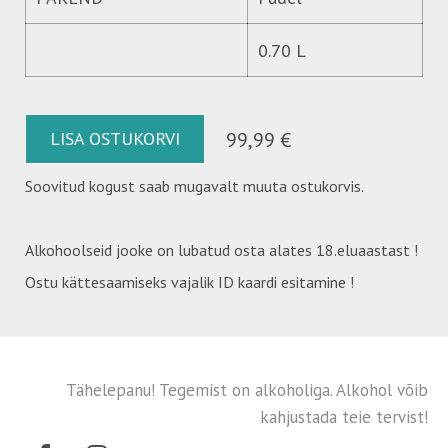
0.70 L
LISA OSTUKORVI
99,99 €
Soovitud kogust saab mugavalt muuta ostukorvis.
Alkohoolseid jooke on lubatud osta alates 18.eluaastast !
Ostu kättesaamiseks vajalik ID kaardi esitamine !
Tähelepanu! Tegemist on alkoholiga. Alkohol võib
kahjustada teie tervist!