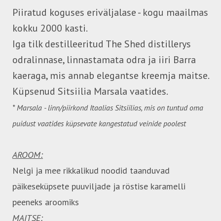
Piiratud koguses eriväljalase - kogu maailmas
kokku 2000 kasti.
Iga tilk destilleeritud The Shed distillerys
odralinnase, linnastamata odra ja iiri Barra
kaeraga, mis annab elegantse kreemja maitse.
Küpsenud Sitsiilia Marsala vaatides.
* Marsala - linn/piirkond Itaalias Sitsiilias, mis on tuntud oma
puidust vaatides küpsevate
kangestatud
veinide poolest
AROOM:
Nelgi ja mee rikkalikud noodid taanduvad
päikeseküpsete puuviljade ja röstise karamelli
peeneks aroomiks
MAITSE: