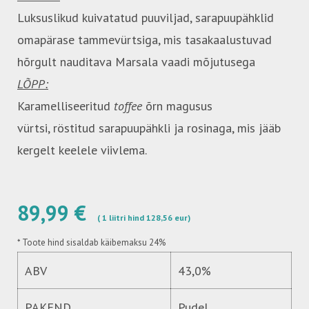
Luksuslikud kuivatatud puuviljad, sarapuupähklid
omapärase tammevürtsiga, mis tasakaalustuvad
hõrgult nauditava Marsala vaadi mõjutusega
LÕPP:
Karamelliseeritud
toffee
õrn magusus
vürtsi, röstitud sarapuupähkli ja rosinaga, mis jääb
kergelt keelele viivlema.
89,99 €
( 1 liitri hind 128,56 eur)
*
Toote hind sisaldab käibemaksu 24%
ABV
43,0%
PAKEND
Pudel