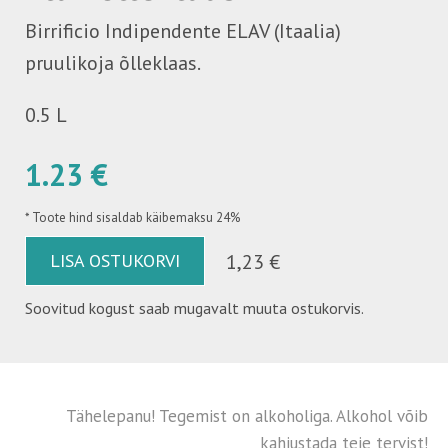
Birrificio Indipendente ELAV (Itaalia)
pruulikoja õlleklaas.
0.5 L
1.23 €
*
Toote hind sisaldab käibemaksu 24%
LISA OSTUKORVI
1,23 €
Soovitud kogust saab mugavalt muuta ostukorvis.
Tähelepanu! Tegemist on alkoholiga. Alkohol võib
kahjustada teie tervist!