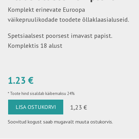
Komplekt erinevate Euroopa
väikepruulikodade toodete õllaklaasialuseid.
Spetsiaalsest poorsest imavast papist.
Komplektis 18 alust
1.23 €
*
Toote hind sisaldab käibemaksu 24%
LISA OSTUKORVI
1,23 €
Soovitud kogust saab mugavalt muuta ostukorvis.