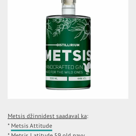
Metsis džinnidest saadaval ka
:
*
Metsis Attitude
*
Metsis Latitude 59 old navy