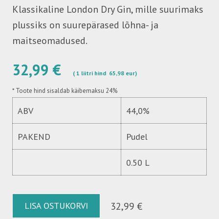
Klassikaline London Dry Gin, mille suurimaks
plussiks on suurepärased lõhna- ja
maitseomadused.
32,99 €
( 1 liitri hind 65,98 eur)
*
Toote hind sisaldab käibemaksu 24%
ABV
44,0%
PAKEND
Pudel
0.50 L
LISA OSTUKORVI
32,99 €