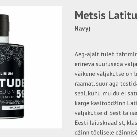
Metsis Latit
Navy)
Aeg-ajalt tuleb tahtmi
erineva suurusega välja
väikene väljakutse on l
raamat, suur aga testid
seal, kuhu muidu ei sat
karge käsitöödžinn Lat
väljakutseid. Sest ta is
Eesti laiuskraadist, kla
džinn tõelisele džinnisõ