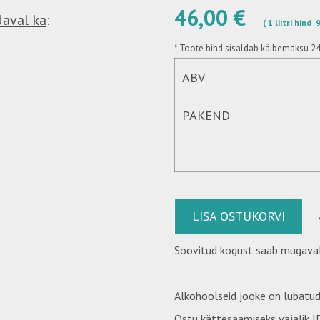
46,00 €
daval ka
:
( 1 liitri hind
*
Toote hind sisaldab käibemaksu 2
ABV
PAKEND
LISA OSTUKORVI
Soovitud kogust saab mugaval
Alkohoolseid jooke on lubatud
Ostu kättesaamiseks vajalik ID