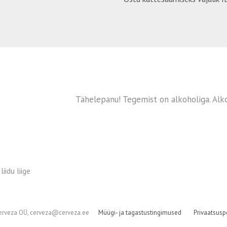
Tähelepanu! Tegemist on alkoholiga. Alko
iidu liige
erveza OÜ, cerveza@cerveza.ee
Müügi- ja tagastustingimused
Privaatsuspo