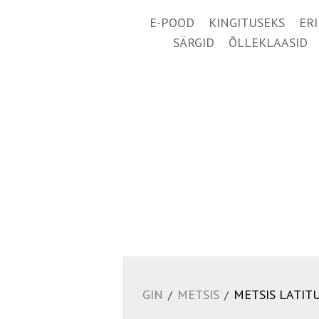
E-POOD
KINGITUSEKS
ER
SÄRGID
ÕLLEKLAASID
GIN
METSIS
METSIS LATIT
/
/