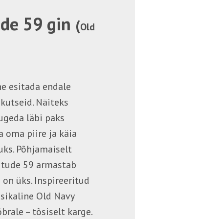
ude 59 gin
(
Old
ne esitada endale
kutseid. Näiteks
ugeda läbi paks
a oma piire ja käia
uks. Põhjamaiselt
itude 59 armastab
e on üks. Inspireeritud
ssikaline Old Navy
brale – tõsiselt karge.