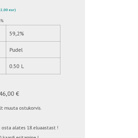
 92,00 eur)
4%
59,2%
Pudel
0.50 L
46,00 €
t muuta ostukorvis.
 osta alates 18.eluaastast !
 kaardi esitamine !