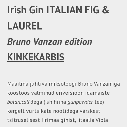
Irish Gin ITALIAN FIG &
LAUREL
Bruno Vanzan edition
KINKEKARBIS
Maailma juhtiva miksoloogi Bruno Vanzan'iga
koostöös valminud eriversioon idamaiste
botanicali
’dega ( sh hiina
gunpowder
tee)
kergelt vürtsikate nootidega värskest
tsitruselisest Iirimaa ginist, itaalia Viola