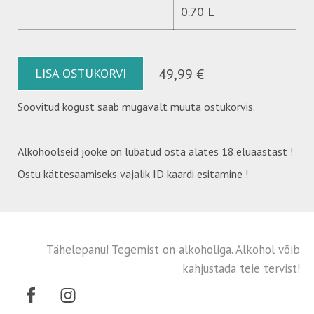
0.70 L
LISA OSTUKORVI
49,99 €
Soovitud kogust saab mugavalt muuta ostukorvis.
Alkohoolseid jooke on lubatud osta alates 18.eluaastast !
Ostu kättesaamiseks vajalik ID kaardi esitamine !
Tähelepanu! Tegemist on alkoholiga. Alkohol võib
kahjustada teie tervist!