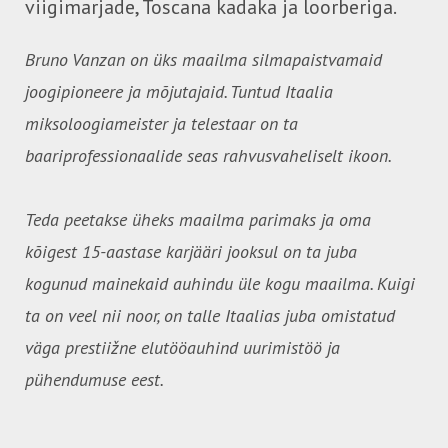
viigimarjade, Toscana kadaka ja loorberiga.
Bruno Vanzan on üks maailma silmapaistvamaid
joogipioneere ja mõjutajaid. Tuntud Itaalia
miksoloogiameister ja telestaar on ta
baariprofessionaalide seas rahvusvaheliselt ikoon.
Teda peetakse üheks maailma parimaks ja oma
kõigest 15-aastase karjääri jooksul on ta juba
kogunud mainekaid auhindu üle kogu maailma. Kuigi
ta on veel nii noor, on talle Itaalias juba omistatud
väga prestiižne elutööauhind uurimistöö ja
pühendumuse eest.