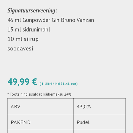
Signatuurserveering:
45 ml Gunpowder Gin Bruno Vanzan
15 ml sidrunimahl
10 ml siirup
soodavesi
49,99 €
( 1 liitri hind 71,41 eur)
*
Toote hind sisaldab käibemaksu 24%
ABV
43,0%
PAKEND
Pudel