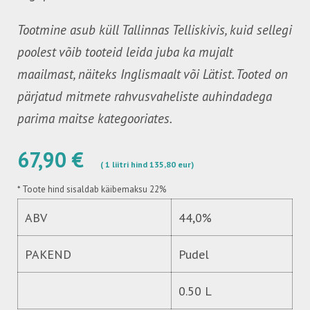
Tootmine asub küll Tallinnas Telliskivis, kuid sellegi
poolest võib tooteid leida juba ka mujalt
maailmast, näiteks Inglismaalt või Lätist. Tooted on
pärjatud mitmete rahvusvaheliste auhindadega
parima maitse kategooriates.
67,90 €
( 1 liitri hind 135,80 eur)
*
Toote hind sisaldab käibemaksu 22%
ABV
44,0%
PAKEND
Pudel
0.50 L