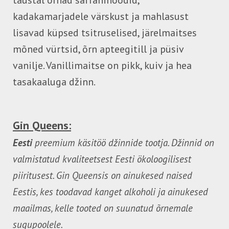
taustal õrnad safraninoodid,
kadakamarjadele värskust ja mahlasust
lisavad küpsed tsitruselised, järelmaitses
mõned vürtsid, õrn apteegitill ja püsiv
vanilje. Vanillimaitse on pikk, kuiv ja hea
tasakaaluga džinn.
Gin Queens:
Eesti
preemium käsitöö džinnide tootja. Džinnid on
valmistatud kvaliteetsest Eesti ökoloogilisest
piiritusest. Gin Queensis on ainukesed naised
Eestis, kes toodavad kanget alkoholi ja ainukesed
maailmas, kelle tooted on suunatud õrnemale
sugupoolele.