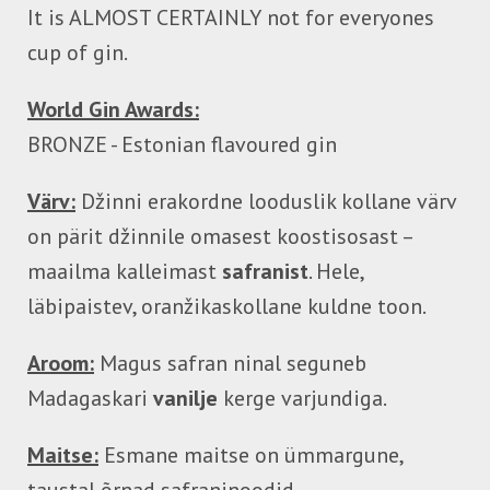
It is ALMOST CERTAINLY not for everyones
cup of gin.
World Gin Awards:
BRONZE - Estonian flavoured gin
Värv:
Džinni erakordne looduslik kollane värv
on pärit džinnile omasest koostisosast –
maailma kalleimast
safranist
. Hele,
läbipaistev, oranžikaskollane kuldne toon.
Aroom:
Magus safran ninal seguneb
Madagaskari
vanilje
kerge varjundiga.
Maitse:
Esmane maitse on ümmargune,