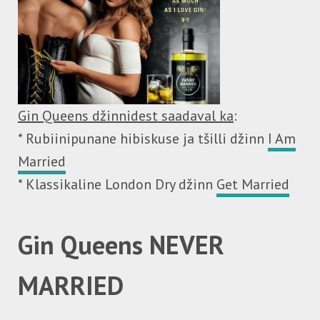
Gin Queens džinnidest saadaval ka
:
* Rubiinipunane hibiskuse ja tšilli džinn
I Am
Married
* Klassikaline London Dry džinn
Get Married
Gin Queens
NEVER
MARRIED