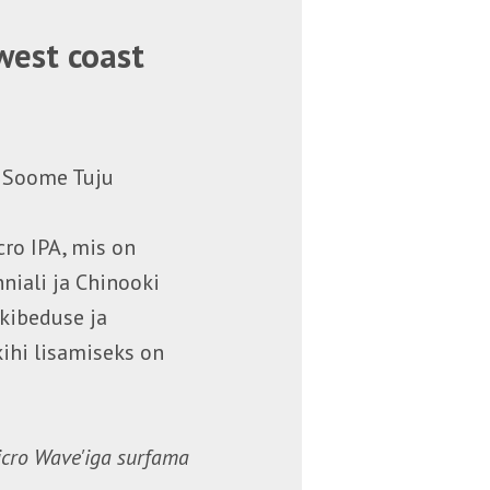
west coast
a Soome Tuju
cro IPA, mis on
iali ja Chinooki
kibeduse ja
kihi lisamiseks on
icro Wave'iga surfama