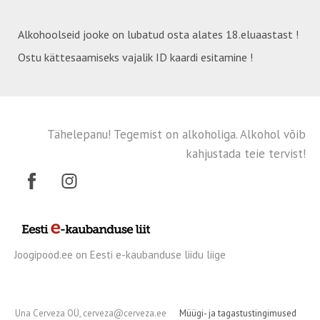
Alkohoolseid jooke on lubatud osta alates 18.eluaastast !
Ostu kättesaamiseks vajalik ID kaardi esitamine !
Tähelepanu! Tegemist on alkoholiga. Alkohol võib
kahjustada teie tervist!
Joogipood.ee on Eesti e-kaubanduse liidu liige
Una Cerveza OÜ, cerveza@cerveza.ee
Müügi- ja tagastustingimused