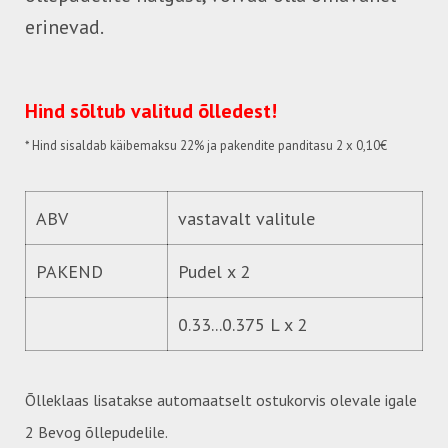
erinevad.
Hind sõltub valitud õlledest!
* Hind
sisaldab käibemaksu 22%
ja pakendite panditasu 2 x 0,10€
ABV
vastavalt valitule
PAKEND
Pudel x 2
0.33...0.375 L x 2
Õlleklaas lisatakse automaatselt ostukorvis olevale igale
2 Bevog õllepudelile.