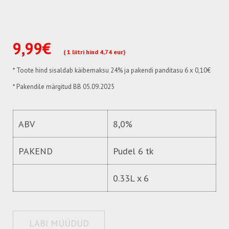
9,99€
( 1 liitri hind 4,74 eur)
* Toote hind sisaldab käibemaksu 24%
ja pakendi panditasu 6 x 0,10€
* Pakendile märgitud BB 05.09.2025
ABV
8,0%
PAKEND
Pudel 6 tk
0.33L x 6
LÄBI MÜÜDUD