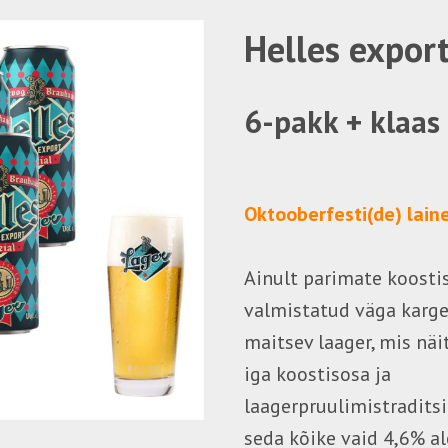
Helles expo
6-pakk + klaas
Oktooberfesti(de) lain
Ainult parimate koost
valmistatud väga karge
maitsev laager, mis näi
iga koostisosa ja
laagerpruulimistraditsi
seda kõike vaid 4,6% al