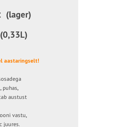
rt
(lager)
 (0,33L)
el aastaringselt!
isosadega
, puhas,
tab austust
ooni vastu,
c juures.