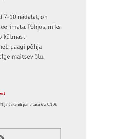
 7-10 nädalat, on
iseerimata. Põhjus, miks
eb külmast
neb paagi põhja
elge maitsev õlu.
eur)
4%
ja pakendi panditasu 6 x 0,10€
6%