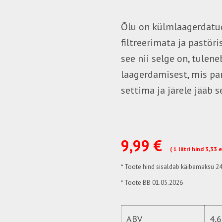
Õlu on külmlaagerdatud
filtreerimata ja pastör
see nii selge on, tulen
laagerdamisest, mis pa
settima ja järele jääb s
9,99 €
( 1 liitri hind 3,33 
*
Toote hind sisaldab käibemaksu 2
* Toote BB 01.05.2026
ABV
4,