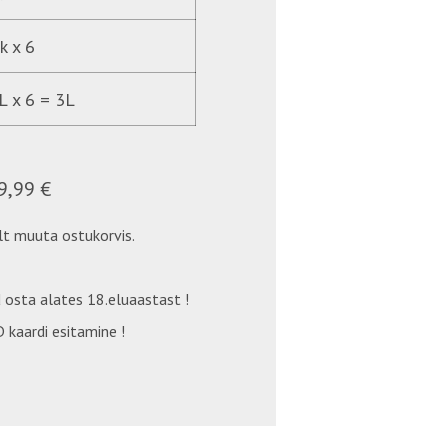
k x 6
L x 6 = 3L
9,99 €
t muuta ostukorvis.
 osta alates 18.eluaastast !
 kaardi esitamine !