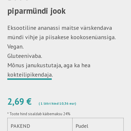
piparmündi jook
Eksootiline ananassi maitse värskendava
mündi vihje ja piisakese kookosenüansiga.
Vegan.
Gluteenivaba.
Mõnus janukustutaja, aga ka hea
kokteilipikendaja
.
2,69 €
( 1 liitri hind 10,36 eur)
*
Toote hind sisaldab käibemaksu 24%
PAKEND
Pudel